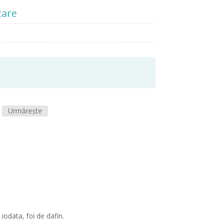
tare
Urmărește
 iodata, foi de dafin.