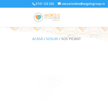
0741 123 350
vanzarionline@angelogroup.ro
ACASĂ
/
SOSURI
/ SOS PICANT