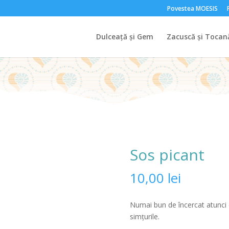
Povestea MOESIS
Dulceață și Gem
Zacuscă și Tocan
Sos picant
10,00
lei
Numai bun de încercat atunci c
simţurile.