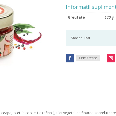
Informații suplimen
Greutate
120 g
Stoc epuizat
Urmărește
ceapa, otet (alcool etilic rafinat), ulei vegetal de floarea soarelui,sare