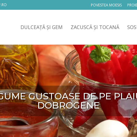
.RO
POVESTEA MOESIS
PROI
DULCEAȚĂ ȘI GEM
ZACUSCĂ ȘI TOCANĂ
SOS
GUME GUSTOASE DE PE PLAI
DOBROGENE