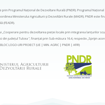
e prin Programul Naţional de Dezvoltare Rurală (PNDR). Programul Naţional
subordinea Ministerului Agriculturii şi Dezvoltării Rurale (MADR). PNDR este
lă (FEADR).
lui „Cooperare pentru dezvoltarea pieţei locale prin integrarea lanţurilor sc
ci din judeţul Tulcea ”, finanţat prin Sub-măsura 16.4, respectiv „Sprijin aco
col”.BLOC LOGO-URI PROIECT (UE | MIN. AGRIC | PNDR | AFIR)