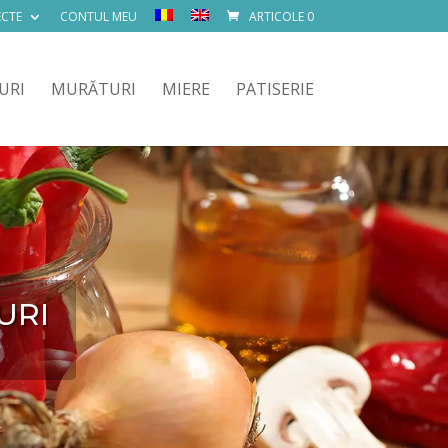
ECTE
CONTUL MEU
ARTICOLE 0
URI
MURĂTURI
MIERE
PATISERIE
URI