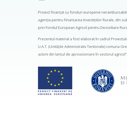
Proiect finanţat cu fonduri europene nerambursabil
agenţia pentru Finanţarea Investiţiilor Rurale, din 
prin Fondul European Agricol pentru Dezvoltare Rura
Prezentul material a fost elaborat în cadrul Proiectu
U.A.T. (Unităţile Administrativ Teritoriale) comuna Gre
actorii din lanţul de aprovizionare în sectorul agri