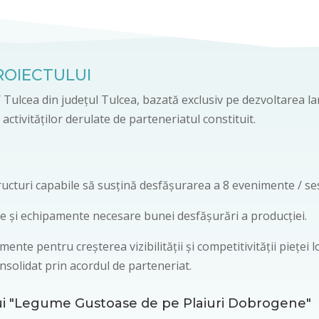
ROIECTULUI
 / Tulcea din județul Tulcea, bazată exclusiv pe dezvoltarea l
activităților derulate de parteneriatul constituit.
ructuri capabile să susțină desfășurarea a 8 evenimente / ses
je și echipamente necesare bunei desfășurări a producției.
te pentru creșterea vizibilității și competitivității pieței l
nsolidat prin acordul de parteneriat.
ui "Legume Gustoase de pe Plaiuri Dobrogene"