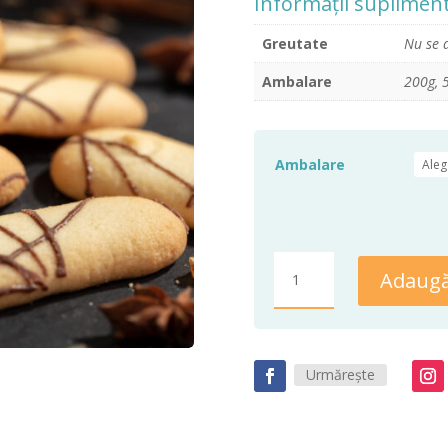
Informații suplimen
Greutate
Nu se 
Ambalare
200g, 
Ambalare
Cantitate
Adaugă
Paleuri
Urmărește