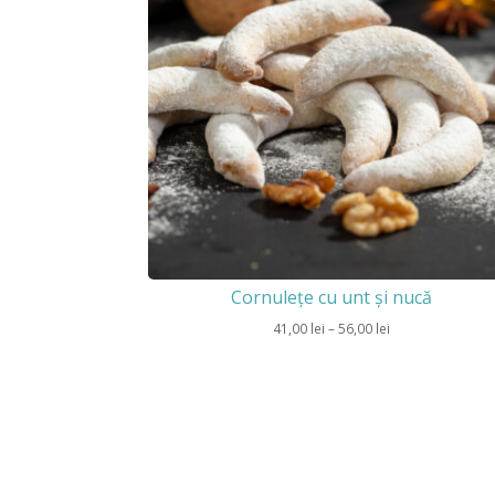
Cornulețe cu unt și nucă
Interval
41,00
lei
–
56,00
lei
de
prețuri:
41,00 lei
până
la