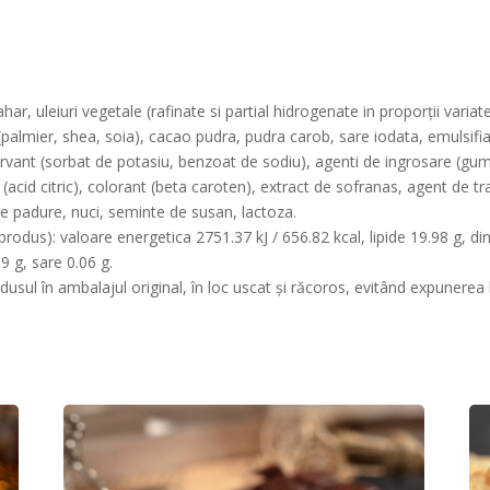
har, uleiuri vegetale (rafinate si partial hidrogenate in proporții variat
almier, shea, soia), cacao pudra, pudra carob, sare iodata, emulsifiant
nservant (sorbat de potasiu, benzoat de sodiu), agenti de ingrosare (g
t (acid citric), colorant (beta caroten), extract de sofranas, agent de tr
e padure, nuci, seminte de susan, lactoza.
odus): valoare energetica 2751.37 kJ / 656.82 kcal, lipide 19.98 g, din 
.9 g, sare 0.06 g.
usul în ambalajul original, în loc uscat și răcoros, evitând expunerea 