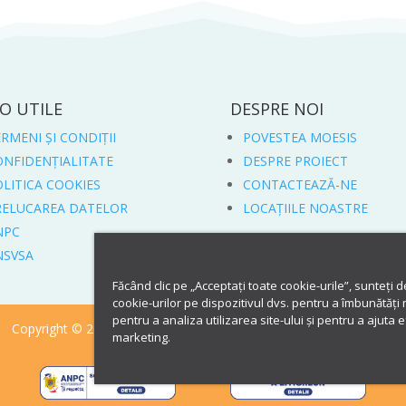
O UTILE
DESPRE NOI
RMENI ȘI CONDIȚII
POVESTEA MOESIS
ONFIDENȚIALITATE
DESPRE PROIECT
LITICA COOKIES
CONTACTEAZĂ-NE
RELUCAREA DATELOR
LOCAȚIILE NOASTRE
NPC
NSVSA
Făcând clic pe „Acceptați toate cookie-urile”, sunteți 
cookie-urilor pe dispozitivul dvs. pentru a îmbunătăți 
pentru a analiza utilizarea site-ului și pentru a ajuta 
Copyright © 2020 – 2023 Moesis by Angelo – Din inima Dobrogei
marketing.