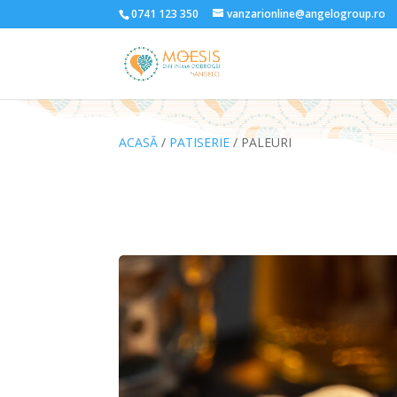
0741 123 350
vanzarionline@angelogroup.ro
ACASĂ
/
PATISERIE
/ PALEURI