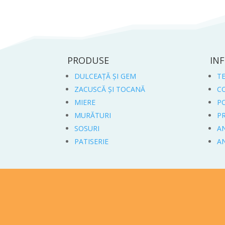
56,00 lei
PRODUSE
INF
DULCEAȚĂ ȘI GEM
TE
ZACUSCĂ ȘI TOCANĂ
C
MIERE
PO
MURĂTURI
P
SOSURI
A
PATISERIE
A