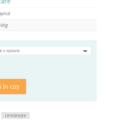
tare
la
27,50 lei
aplică
500g
 în coș
Urmărește