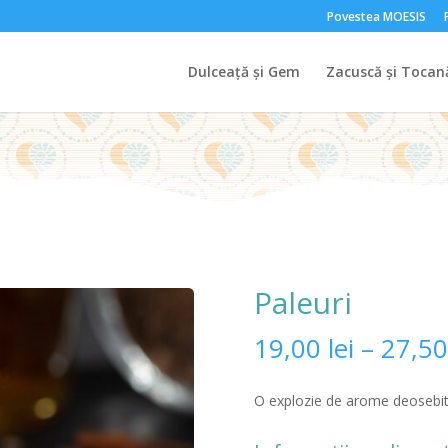
Povestea MOESIS
Dulceață și Gem
Zacuscă și Tocan
Paleuri
19,00
lei
–
27,5
O explozie de arome deosebite