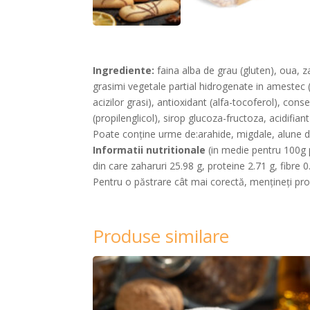
Ingrediente:
faina alba de grau (gluten), oua, za
grasimi vegetale partial hidrogenate in amestec (p
acizilor grasi), antioxidant (alfa-tocoferol), co
(propilenglicol), sirop glucoza-fructoza, acidifian
Poate conține urme de:arahide, migdale, alune d
Informatii nutritionale
(in medie pentru 100g pr
din care zaharuri 25.98 g, proteine 2.71 g, fibre 0
Pentru o păstrare cât mai corectă, mențineți prod
Produse similare