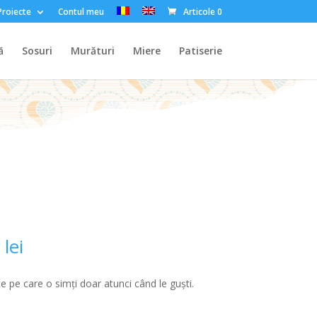
Proiecte
Contul meu
Articole 0
ă
Sosuri
Murături
Miere
Patiserie
Interval
0
lei
de
prețuri:
 pe care o simţi doar atunci când le guşti.
19,00 lei
până