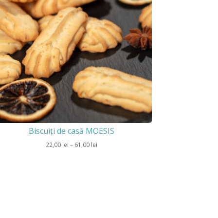
Biscuiți de casă MOESIS
Interval
22,00
lei
–
61,00
lei
de
prețuri:
22,00 lei
până
la