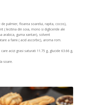
e de palmier, floarea soarelui, rapita, cocos),
 ( lecitina din soia, mono si digliceride ale
uma arabica, guma xantan), solvent
atare a fainii ( acid ascorbic), aroma rom.
care acizi grasi saturati 11.75 g, glucide 63.66 g,
la soare.