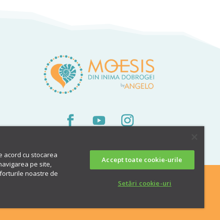
61,00 lei
de acord cu stocarea
Accept toate cookie-urile
navigarea pe site,
eforturile noastre de
Setări cookie-uri